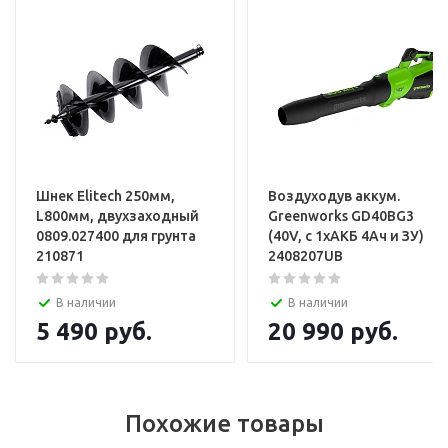
Шнек Elitech 250мм,
Воздуходув аккум.
L800мм, двухзаходный
Greenworks GD40BG3
0809.027400 для грунта
(40V, с 1хАКБ 4Ач и ЗУ)
210871
2408207UB
В наличии
В наличии
5 490
руб.
20 990
руб.
Похожие товары