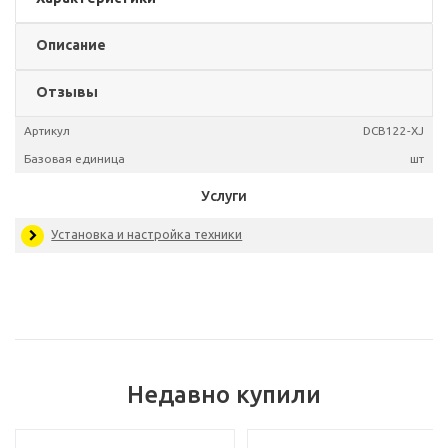
Описание
Отзывы
Артикул
DCB12
Базовая единица
Услуги
Недавно купили
Установка и настройка техники