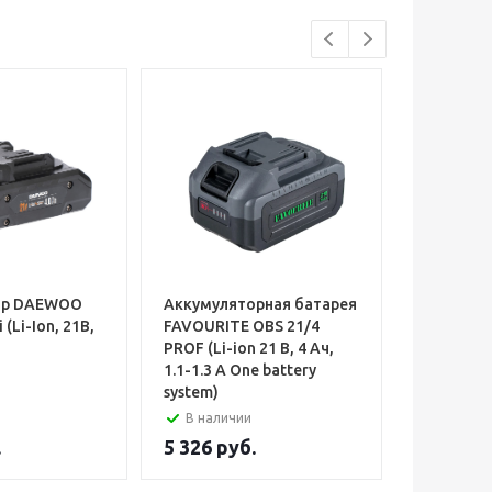
ор DAEWOO
Аккумуляторная батарея
Аккумуля
(Li-Ion, 21В,
FAVOURITE OBS 21/4
606 FLEXV
PROF (Li-ion 21 В, 4 Ач,
6.0/2.0 Ач
1.1-1.3 А One battery
system)
В наличии
В налич
.
5 326
руб.
30 750
р