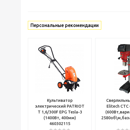
Персональные рекомендации
Культиватор
Сверлильны
электрический PATRIOT
Elitech СТС
T 1,6/300F EPG Tesla-3
(600Вт,вари
(1400Вт, 400мм)
2580об\м,баз
460302115