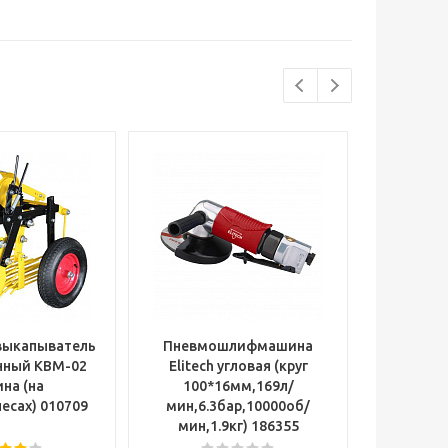
выкапыватель
Пневмошлифмашина
Плашка 
нный КВМ-02
Elitech угловая (круг
ТулаМ
на (на
100*16мм,169л/
есах) 010709
мин,6.3бар,10000об/
мин,1.9кг) 186355