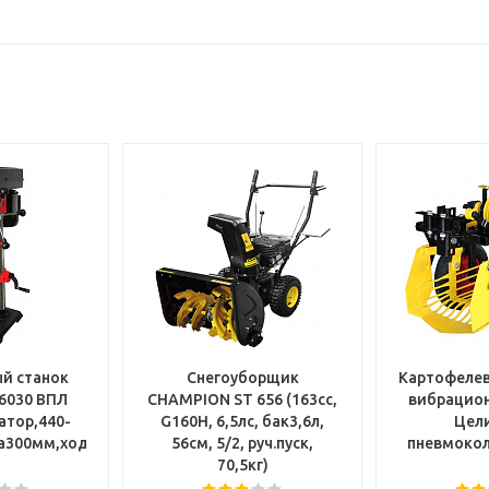
й станок
Снегоуборщик
Картофеле
 6030 ВПЛ
CHAMPION ST 656 (163cc,
вибрацио
атор,440-
G160H, 6,5лс, бак3,6л,
Цели
а300мм,ход80мм,ф16мм,41кг)
56см, 5/2, руч.пуск,
пневмокол
70,5кг)