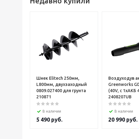
Недавно купили
Шнек Elitech 250мм,
Воздуходув а
L800мм, двухзаходный
Greenworks G
0809.027400 для грунта
(40V, с 1хАКБ 
210871
2408207UB
В наличии
В наличии
5 490
руб.
20 990
руб.