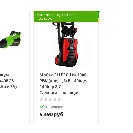
Комплект подключения в
подарок
ккум.
Мойка ELITECH М 1800
D40BG3
РБК (нов) 1,8кВт 400л/ч
4Ач и ЗУ)
140бар 8,7
Самовсасывающая
В наличии
9 490
руб.