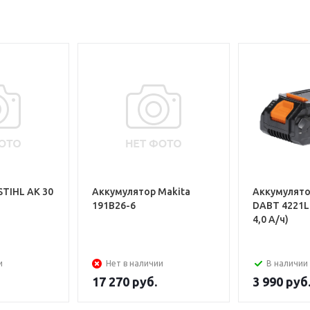
STIHL АK 30
Аккумулятор Makita
Аккумулят
191B26-6
DABT 4221Li 
4,0 А/ч)
и
Нет в наличии
В наличии
17 270
руб.
3 990
руб