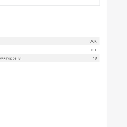
DCK
шт
ляторов, В:
18