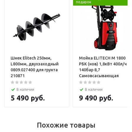
подарок
Установка и настройка техники
Шнек Elitech 250мм,
Мойка ELITECH М 1800
L800мм, двухзаходный
РБК (нов) 1,8кВт 400л/ч
0809.027400 для грунта
140бар 8,7
210871
Самовсасывающая
В наличии
В наличии
5 490
руб.
9 490
руб.
Похожие товары