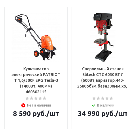
Культиватор
Сверлильный станок
электрический PATRIOT
Elitech СТС 6030 ВПЛ
T 1,6/300F EPG Tesla-3
(600Вт,вариатор,440-
(1400Вт, 400мм)
2580об\м,база300мм,ход
460302115
Нет в наличии
В наличии
8 590
руб.
/шт
34 990
руб.
/шт