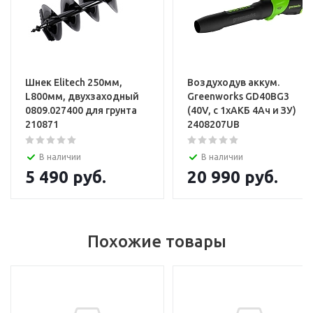
Шнек Elitech 250мм,
Воздуходув аккум.
L800мм, двухзаходный
Greenworks GD40BG3
0809.027400 для грунта
(40V, с 1хАКБ 4Ач и ЗУ)
210871
2408207UB
В наличии
В наличии
5 490
руб.
20 990
руб.
Похожие товары