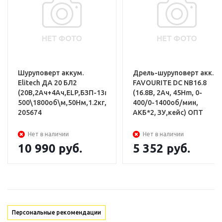
Шуруповерт
2 АКБ и ЗУ
Шуруповерт аккум.
Дрель-шуруповерт акк.
Elitech ДА 20 БЛ2
FAVOURITE DC NB16.8
(20В,2Ач+4Ач,ELP,БЗП-13мм,0-
(16.8В, 2Ач, 45Hm, 0-
500\1800об\м,50Нм,1.2кг,чем)
400/0-1400об/мин,
205674
АКБ*2, ЗУ,кейс) ОПТ
Нет в наличии
Нет в наличии
10 990
руб.
5 352
руб.
Персональные рекомендации