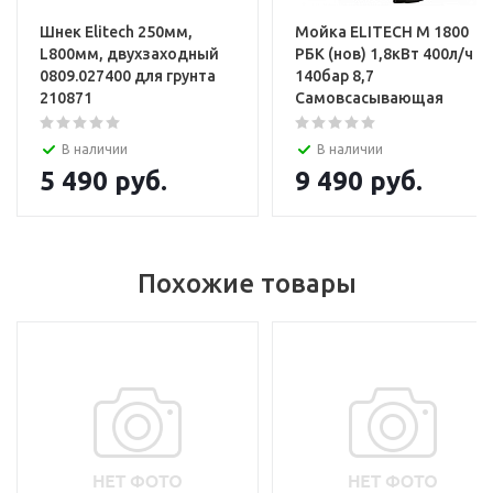
Шнек Elitech 250мм,
Мойка ELITECH М 1800
L800мм, двухзаходный
РБК (нов) 1,8кВт 400л/ч
0809.027400 для грунта
140бар 8,7
210871
Самовсасывающая
В наличии
В наличии
5 490
руб.
9 490
руб.
Шуруповерт
2 АКБ и ЗУ
Похожие товары