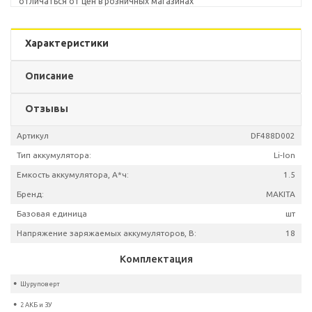
отличаться от цен в розничных магазинах
Характеристики
Описание
Отзывы
Артикул
DF488D
Тип аккумулятора:
L
Емкость аккумулятора, А*ч: