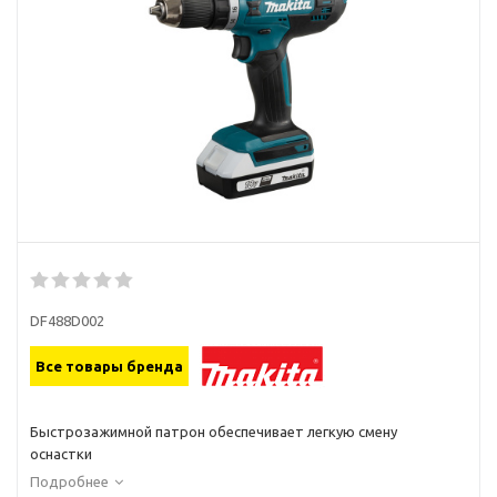
DF488D002
Все товары бренда
Быстрозажимной патрон обеспечивает легкую смену
оснастки
Надежный редуктор с металлическими шестернями и...
Подробнее