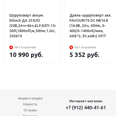
Шуруповерт аккум.
Дрель-шуруповерт акк.
Elitech ДА 20 БЛ2
FAVOURITE DC NB16.8
(20В,2Ач+4Ач,ELP,БЗП-13мм,0-
(16.8В, 2Ач, 45Hm, 0-
500\1800об\м,50Нм,1.2кг,чем)
400/0-1400об/мин,
205674
АКБ*2, ЗУ,кейс) ОПТ
Нет в наличии
Нет в наличии
10 990
руб.
5 352
руб.
Акции и скидки
Интернет магазин:
Новости
+7 (912) 440-41-61
Отзывы