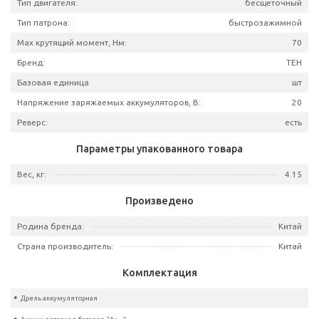
Артикул
TDBL
Частота вращения шпинделя, об/мин:
0-500/
Тип аккумулятора:
L
Емкость аккумулятора, А*ч:
Тип двигателя:
бесщеточ
Тип патрона:
быстрозажим
Мах крутящий момент, Нм:
Бренд:
Базовая единица
Напряжение заряжаемых аккумуляторов, В:
Реверс: