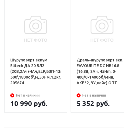
Дрель аккумуляторная
Аккумуляторная батарея 2Ач - 2
шт.
Шуруповерт аккум.
Дрель-шуруповерт акк.
Зарядное устройство
Elitech ДА 20 БЛ2
FAVOURITE DC NB16.8
(20В,2Ач+4Ач,ELP,БЗП-13мм,0-
(16.8В, 2Ач, 45Hm, 0-
Крюк для ремня
500\1800об\м,50Нм,1.2кг,чем)
400/0-1400об/мин,
205674
АКБ*2, ЗУ,кейс) ОПТ
Руководство по эксплуатации
Нет в наличии
Нет в наличии
Пластиковый кейс ТЕН STACK
10 990
руб.
5 352
руб.