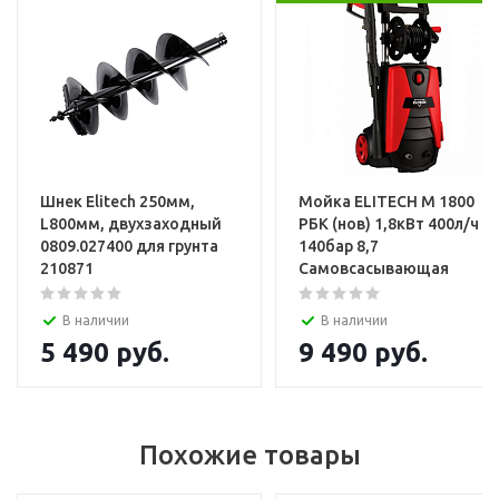
Услуги
Установка и настройка техники
Шнек Elitech 250мм,
Мойка ELITECH М 1800
L800мм, двухзаходный
РБК (нов) 1,8кВт 400л/ч
0809.027400 для грунта
140бар 8,7
210871
Самовсасывающая
В наличии
В наличии
5 490
руб.
9 490
руб.
Похожие товары