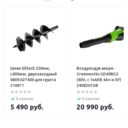
Услуги
Установка и настройка техники
Шнек Elitech 250мм,
Воздуходув аккум.
L800мм, двухзаходный
Greenworks GD40BG3
0809.027400 для грунта
(40V, с 1хАКБ 4Ач и ЗУ)
210871
2408207UB
В наличии
В наличии
5 490
руб.
20 990
руб.