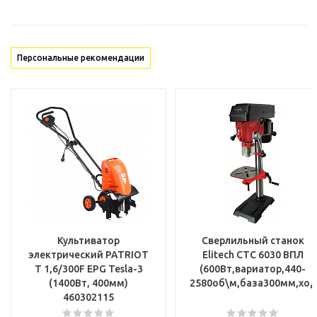
Персональные рекомендации
Культиватор
Сверлильный станок
электрический PATRIOT
Elitech СТС 6030 ВПЛ
T 1,6/300F EPG Tesla-3
(600Вт,вариатор,440-
(1400Вт, 400мм)
2580об\м,база300мм,ход
460302115