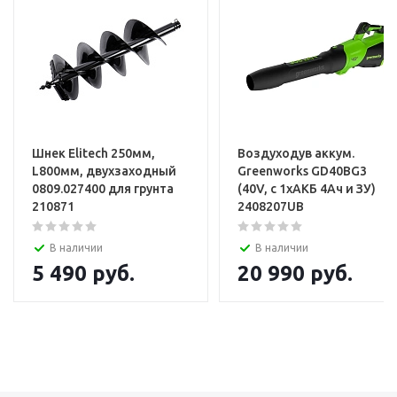
Шнек Elitech 250мм,
Воздуходув аккум.
L800мм, двухзаходный
Greenworks GD40BG3
0809.027400 для грунта
(40V, с 1хАКБ 4Ач и ЗУ)
210871
2408207UB
В наличии
В наличии
5 490
руб.
20 990
руб.