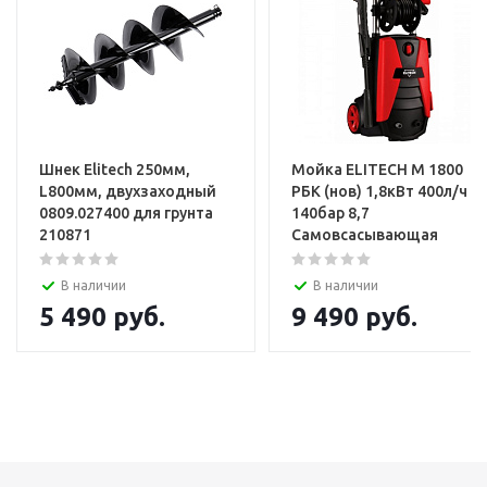
Шнек Elitech 250мм,
Мойка ELITECH М 1800
L800мм, двухзаходный
РБК (нов) 1,8кВт 400л/ч
0809.027400 для грунта
140бар 8,7
210871
Самовсасывающая
В наличии
В наличии
5 490
руб.
9 490
руб.