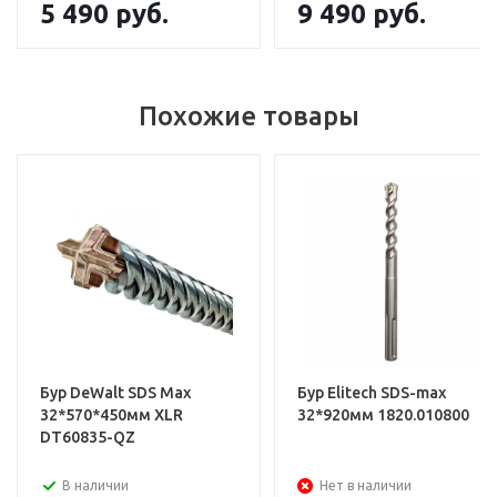
5 490
руб.
9 490
руб.
Похожие товары
Бур DeWalt SDS Mах
Бур Elitech SDS-max
32*570*450мм XLR
32*920мм 1820.010800
DT60835-QZ
В наличии
Нет в наличии