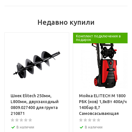
Диаметр, мм:
Рабочая длина, мм:
Недавно купили
Базовая единица
Услуги
Комплект подключения в
подарок
Установка и настройка техники
Шнек Elitech 250мм,
Мойка ELITECH М 1800
L800мм, двухзаходный
РБК (нов) 1,8кВт 400л/ч
0809.027400 для грунта
140бар 8,7
210871
Самовсасывающая
В наличии
В наличии