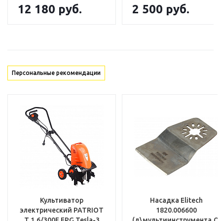
12 180
руб.
2 500
руб.
Персональные рекомендации
Культиватор
Насадка Elitech
электрический PATRIOT
1820.006600
T 1,6/300F EPG Tesla-3
(д\мультиинструмента,OI